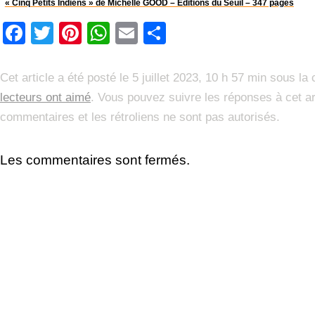
« Cinq Petits Indiens » de Michelle GOOD – Editions du Seuil – 347 pages
Facebook
Twitter
Pinterest
WhatsApp
Email
Partager
Cet article a été posté le 5 juillet 2023, 10 h 57 min sous la
lecteurs ont aimé
. Vous pouvez suivre les réponses à cet ar
commentaires et les rétroliens ne sont pas autorisés.
Les commentaires sont fermés.