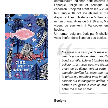
communauté indienne sont enlevés à l
l’époque, religieuse et politique,
canadien. L’objectif étant de les « civil
leur langue. Ils ont été abusés et m
disparus. C’est l’histoire de 5 d’entr
roman choral. Agés de 6 à 16 ans, Ma
vivent ou survivent à Vancouver entr
boul
Un roman poignant écrit par Michell
vécu l’enfer dans l’une de ces écoles.
Ma mère m’a saisi par la main et 
vers la porte de derrière, mais l
bondi sur elle. Elle est tombée ta
policier m’attrapait puis me hissa
avant de se diriger vers la porte
élancée derrière lui, alors que ma
le prêtre qui marchait vers la voitu
asseoir sur la banquette arrière, e
prêtre s’est glissé à côté de moi
entre ma mère et moi.
Evelyne