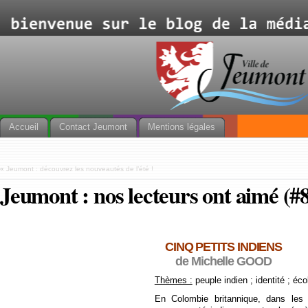
Accueil
Contact Jeumont
Mentions légales
«
Jeumont : découvrez les nouveautés de l’été !
Jeumont : nos lecteurs ont aimé (#
CINQ PETITS INDIENS
de Michelle GOOD
Thèmes :
peuple indien ; identité ; éco
En Colombie britannique, dans les