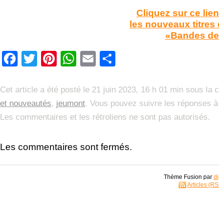
Cliquez sur ce lie
les nouveaux titres 
«Bandes de
Facebook
Twitter
Pinterest
WhatsApp
Email
Partager
Cet article a été posté le 21 juin 2023, 16 h 01 min sous la 
et nouveautés
,
jeumont
. Vous pouvez suivre les réponses à 
Les commentaires et les rétroliens ne sont pas autorisés.
Les commentaires sont fermés.
Thème Fusion par
di
Articles (R