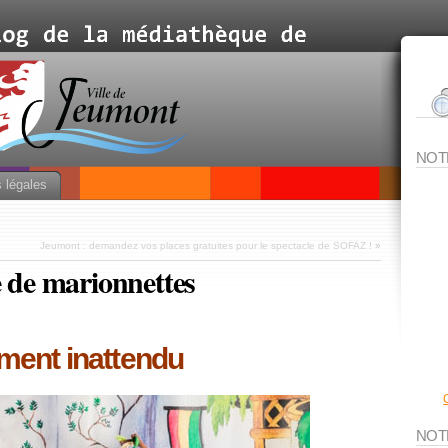
NOT
 légales
Jeumont : demandez vos places gratuites pour le spectacle de SOFAZ !
»
e de marionnettes
ément inattendu
NOT