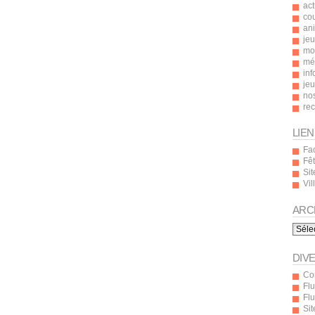
act
co
an
jeu
mot
mé
inf
je
nos
re
LIEN
Fa
Fê
Sit
Vi
ARC
Archi
DIV
Co
Flu
Fl
Si