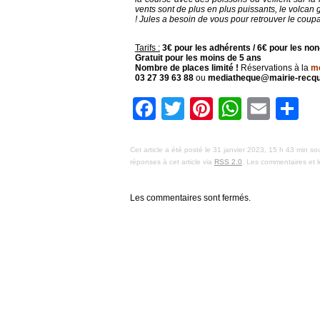
vents sont de plus en plus puissants, le volcan 
! Jules a besoin de vous pour retrouver le coupa
Tarifs :
3€ pour les adhérents / 6€ pour les no
Gratuit pour les moins de 5 ans
Nombre de places limité !
Réservations à la
mé
03 27 39 63 88
ou
mediatheque@mairie-recqui
Facebook
Twitter
Pinterest
Whats
Emai
P
Cet article a été posté le 31 janvier 2023, 15 h 43 min so
réponses à cet article via
RSS 2.0
. Les commentaires et l
Les commentaires sont fermés.