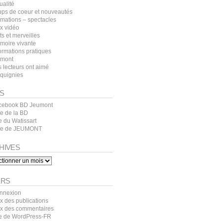
ualité
ups de coeur et nouveautés
imations – spectacles
x vidéo
s et merveilles
moire vivante
ormations pratiques
umont
 lecteurs ont aimé
cquignies
S
cebook BD Jeumont
te de la BD
e du Watissart
lle de JEUMONT
HIVES
ves
ERS
nnexion
x des publications
ux des commentaires
te de WordPress-FR