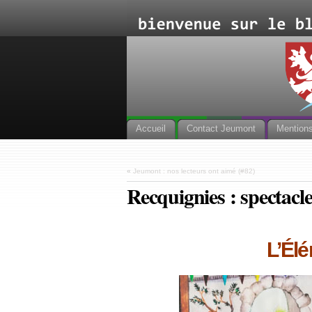
Accueil
Contact Jeumont
Mentions
«
Jeumont : nos lecteurs ont aimé (#82)
Recquignies : spectacl
L’Él