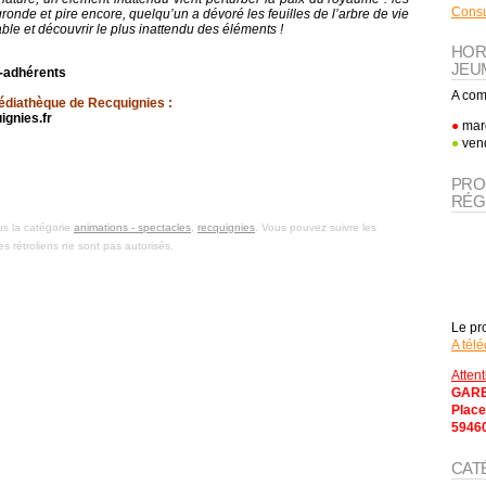
Consu
gronde et pire encore, quelqu’un a dévoré les feuilles de l’arbre de vie
ble et découvrir le plus inattendu des éléments !
HOR
JEU
n-adhérents
A com
diathèque de Recquignies :
gnies.fr
●
mard
●
vend
App
l
artager
PRO
RÉG
us la catégorie
animations - spectacles
,
recquignies
. Vous pouvez suivre les
es rétroliens ne sont pas autorisés.
Le pr
A télé
Atten
GARE
Place
5946
CAT