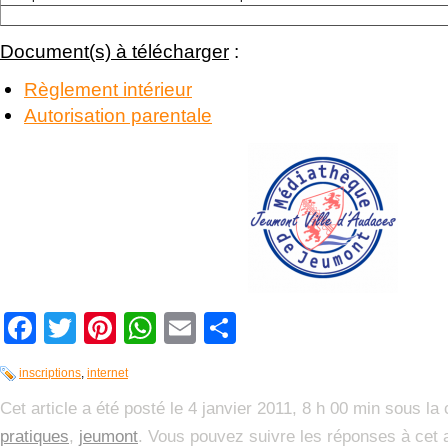
Document(s) à télécharger
:
Règlement intérieur
Autorisation parentale
Facebook
Twitter
Pinterest
WhatsApp
Email
Partager
inscriptions
,
internet
Cet article a été posté le 4 janvier 2011, 8 h 00 min sous la
pratiques
,
jeumont
. Vous pouvez suivre les réponses à cet a