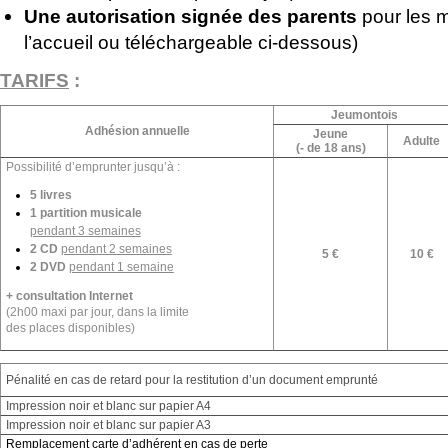
Une autorisation signée des parents
pour les m
l’accueil ou téléchargeable ci-dessous)
TARIFS
:
Jeumontois
Adhésion annuelle
Jeune
Adulte
(- de 18 ans)
Possibilité d’emprunter jusqu’à :
5 livres
1 partition musicale
pendant 3 semaines
2 CD
pendant 2 semaines
5 €
10 €
2 DVD
pendant 1 semaine
+ consultation Internet
(2h00 maxi par jour, dans la limite
des places disponibles)
Pénalité en cas de retard pour la restitution d’un document emprunté
Impression noir et blanc sur papier A4
Impression noir et blanc sur papier A3
Remplacement carte d’adhérent en cas de perte