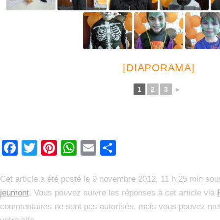
[DIAPORAMA]
1
2
3
►
Facebook
Twitter
Pinterest
WhatsApp
Email
Partager
Cet article a été posté le 9 novembre 2012, 11 h 25 min sou
jeumont
. Vous pouvez suivre les réponses à cet article via
commentaires ne sont pas autorisés, mais vous pouvez met