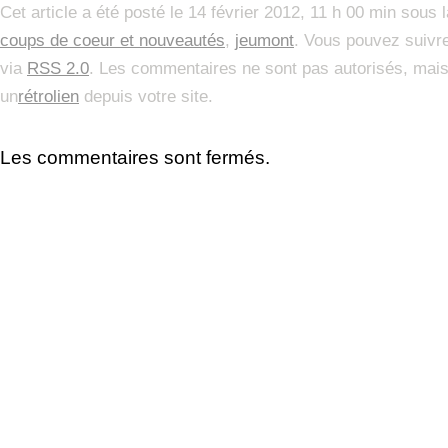
Cet article a été posté le 14 février 2012, 11 h 00 min sous 
coups de coeur et nouveautés
,
jeumont
. Vous pouvez suivre
via
RSS 2.0
. Les commentaires ne sont pas autorisés, mai
un
rétrolien
depuis votre site.
Les commentaires sont fermés.