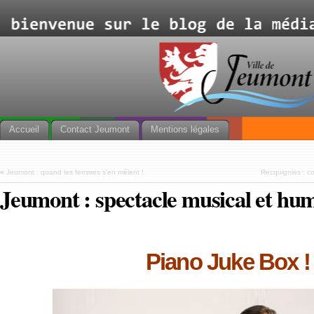
Accueil
Contact Jeumont
Mentions légales
«
Jeumont : quand les femmes s’en mêlent !
Recquignies : co
Jeumont : spectacle musical et hu
Piano Juke Box !