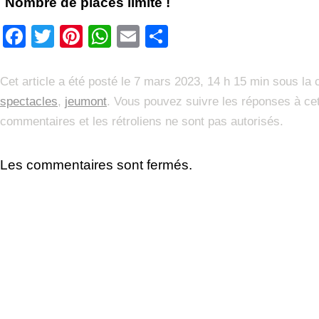
Nombre de places limité !
Facebook
Twitter
Pinterest
WhatsApp
Email
Partager
Cet article a été posté le 7 mars 2023, 14 h 15 min sous la
spectacles
,
jeumont
. Vous pouvez suivre les réponses à cet
commentaires et les rétroliens ne sont pas autorisés.
Les commentaires sont fermés.