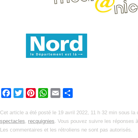
Facebook
Twitter
Pinterest
WhatsApp
Email
Partager
Cet article a été posté le 19 avril 2022, 11 h 32 min sous la
spectacles
,
recquignies
. Vous pouvez suivre les réponses à 
Les commentaires et les rétroliens ne sont pas autorisés.