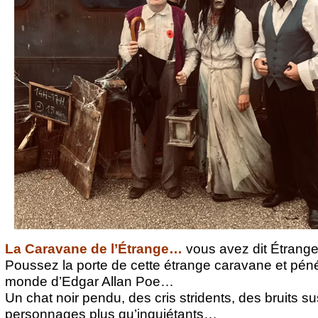
La Caravane de l’Étrange…
vous avez dit Étrange
Poussez la porte de cette étrange caravane et péné
monde d’Edgar Allan Poe…
Un chat noir pendu, des cris stridents, des bruits s
personnages plus qu’inquiétants…