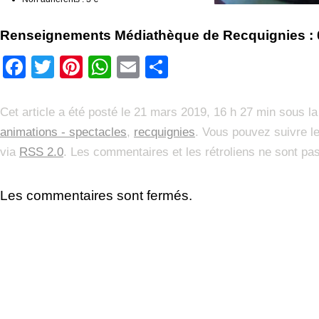
Renseignements Médiathèque de Recquignies : 0
Facebook
Twitter
Pinterest
WhatsApp
Email
Partager
Cet article a été posté le 21 mars 2019, 16 h 27 min sous l
animations - spectacles
,
recquignies
. Vous pouvez suivre le
via
RSS 2.0
. Les commentaires et les rétroliens ne sont pas
Les commentaires sont fermés.