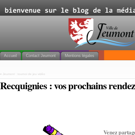
Accueil
Contact Jeumont
Mentions légales
«
Jeumont : tournoi de jeu vidéo
Recquignies : vos prochains rende
Venez partag