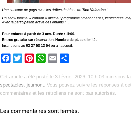
Une cascade de gags avec les drôles de bêtes de
Tino Valentino
!
Un show familial « cartoon » avec au programme : marionnettes, ventriloquie, m
Avec la participation active des enfants !…
Pour enfants à partir de 3 ans. Durée : 1h00.
Entrée gratuite sur réservation. Nombre de places limité.
Inscriptions au
03 27 58 13 54
ou à l’accueil.
Facebook
Twitter
Pinterest
WhatsApp
Email
Partager
Cet article a été posté le 3 février 2026, 10 h 03 min sous l
spectacles
,
jeumont
. Vous pouvez suivre les réponses à cet
commentaires et les rétroliens ne sont pas autorisés.
Les commentaires sont fermés.