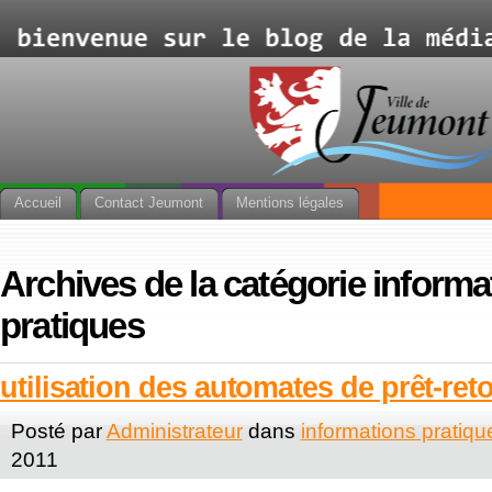
Accueil
Contact Jeumont
Mentions légales
Archives de la catégorie informa
pratiques
utilisation des automates de prêt-ret
Posté par
Administrateur
dans
informations pratiqu
2011