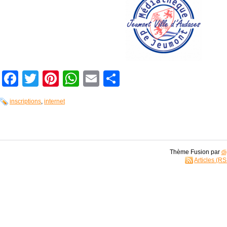
Facebook
Twitter
Pinterest
WhatsApp
Email
Partager
inscriptions
,
internet
Thème Fusion par
di
Articles (R