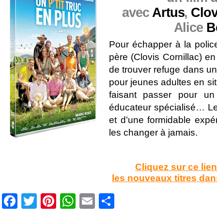
avec
Artus
,
Clov
Alice
B
P
our échapper à la police
père (Clovis Cornillac) en
de trouver refuge dans u
pour jeunes adultes en si
faisant passer pour un
éducateur spécialisé… 
et d’une formidable expé
les changer à jamais.
Cliquez sur ce lie
les nouveaux titres da
Facebook
Twitter
Pinterest
WhatsApp
Email
Partager