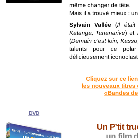
même changer de tête.
Mais il a trouvé mieux : 
Sylvain Vallée
(
Il étai
Katanga, Tananarive
) et
(
Demain c’est loin, Kasso, 
talents pour ce polar
délicieusement iconoclast
Cliquez sur ce lie
les nouveaux titres 
«Bandes de
DVD
Un P’tit tr
un film d