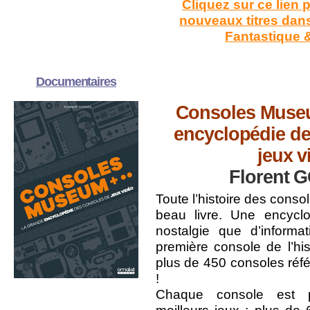
Cliquez sur ce lien 
nouveaux titres dans
Fantastique 
Documentaires
Consoles Museu
encyclopédie de
jeux v
Florent
Toute l’histoire des conso
beau livre. Une encycl
nostalgie que d’informat
première console de l’his
plus de 450 consoles réf
!
Chaque console est 
meilleurs jeux ; plus de 6