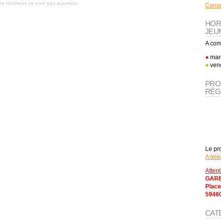
es rétroliens ne sont pas autorisés.
Consu
HOR
JEU
A com
●
mard
●
vend
PRO
RÉG
Le pr
A télé
Atten
GARE
Place
5946
CAT