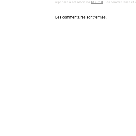
réponses à cet article via
RSS 2.0
. Les commentaires et l
Les commentaires sont fermés.