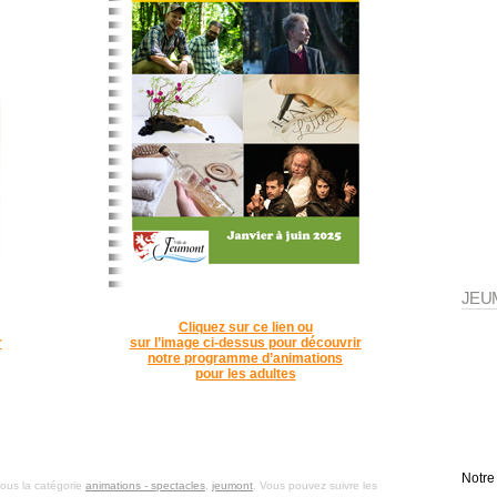
JEU
Cliquez sur ce lien ou
r
sur l’image ci-dessus pour découvrir
notre programme d’animations
pour les adultes
App
l
artager
Notre
sous la catégorie
animations - spectacles
,
jeumont
. Vous pouvez suivre les