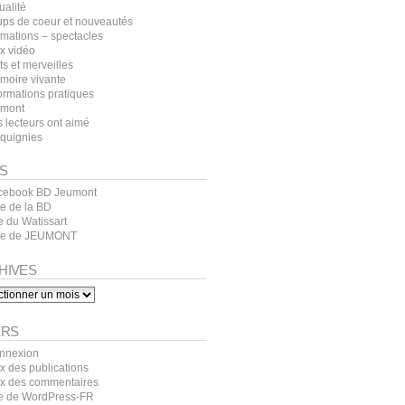
ualité
ups de coeur et nouveautés
imations – spectacles
x vidéo
s et merveilles
moire vivante
ormations pratiques
umont
 lecteurs ont aimé
cquignies
S
cebook BD Jeumont
te de la BD
e du Watissart
lle de JEUMONT
HIVES
ves
ERS
nnexion
x des publications
ux des commentaires
te de WordPress-FR