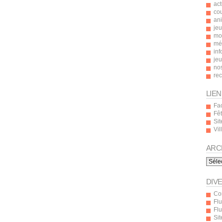
act
co
an
jeu
mot
mé
inf
je
nos
re
LIEN
Fa
Fê
Sit
Vi
ARC
Archi
DIV
Co
Flu
Fl
Si