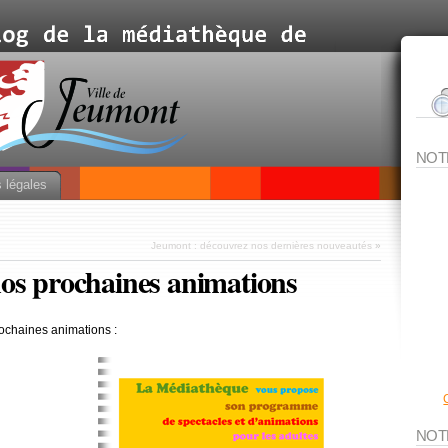
NOT
 légales
Jeumont : découvrez nos dernières nouveautés
»
os prochaines animations
chaines animations :
NOT