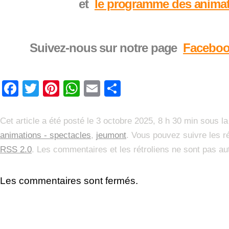
et
le programme des anima
Suivez-nous sur notre page
Facebo
Facebook
Twitter
Pinterest
WhatsApp
Email
Partager
Cet article a été posté le 3 octobre 2025, 8 h 30 min sous l
animations - spectacles
,
jeumont
. Vous pouvez suivre les ré
RSS 2.0
. Les commentaires et les rétroliens ne sont pas au
Les commentaires sont fermés.